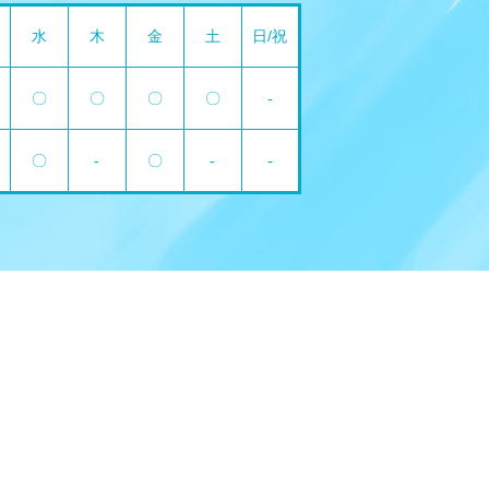
水
木
金
土
日/祝
〇
〇
〇
〇
-
〇
-
〇
-
-