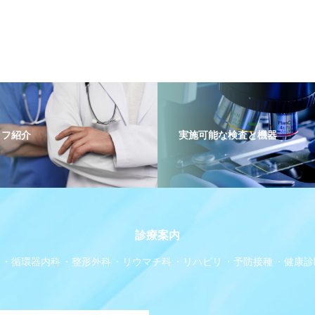
ッフ紹介
実施可能な検査と機器
診療案内
循環器内科
整形外科
リウマチ科
リハビリ
予防接種
健康診