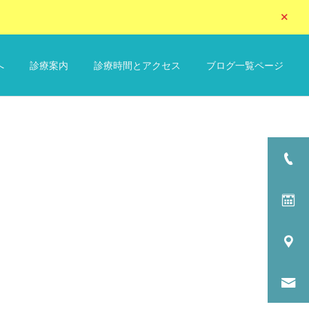
へ
診療案内
診療時間とアクセス
ブログ一覧ページ
詳細を見る
リウマチ科
循環器内科
内科全般
正しい血圧の測り方 – 高血
脂質異常症の食事と運動
圧症 –
検査