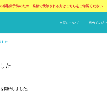
の感染症予防のため、発熱で受診される方はこちらをご確認ください
当院について
初めての方
ました
ました
循環器内科
整形外科
循環器内科
循環器内科
地中海食とは？心筋梗塞・
【最新研究】マイクロプラ
約を開始しました。
脳卒中を予防する世界が認
スチックは動脈硬化の原因
予防接種
健康診断
めた健康食を循環器専門医
になる？循環器専門医がわ
が解説
かりやすく解説