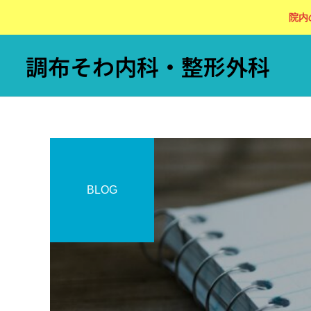
院内
調布そわ内科・整形外科
BLOG
内科全般
内科全般
循環器内科
脂質異常症の食事と運動
高血圧を改善する食事
「DASH食」とは？減塩だ
リハビリ
けではない最新の食事療法
を循環器専門医が解説