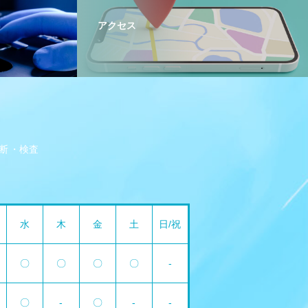
アクセス
断
検査
水
木
金
土
日/祝
〇
〇
〇
〇
-
〇
-
〇
-
-