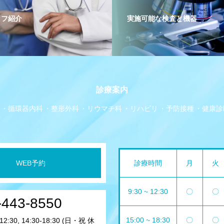
ッフ紹介
実施可能な検査と機器
診療案内
循環器内科
整形外科
リウマチ科
リハビリ
予防接種
健康診
WEB予約
診療時間
月
火
9:30 ~ 12:30
〇
〇
-443-8550
15:00 ~ 18:30
〇
〇
2:30, 14:30-18:30 (日・祝 休