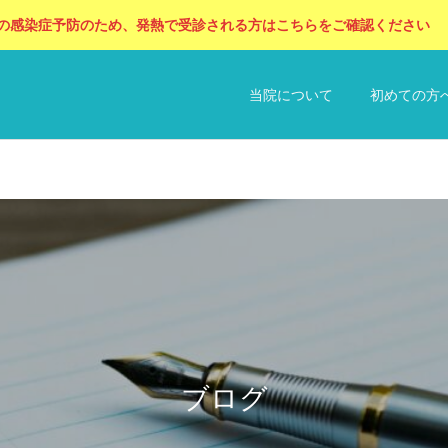
の感染症予防のため、発熱で受診される方はこちらをご確認ください
当院について
初めての方
循環器内科
整形外科
循環器内科
循環器内科
地中海食とは？心筋梗塞・
【最新研究】マイクロプラ
脳卒中を予防する世界が認
スチックは動脈硬化の原因
ブログ
予防接種
健康診断
めた健康食を循環器専門医
になる？循環器専門医がわ
が解説
かりやすく解説