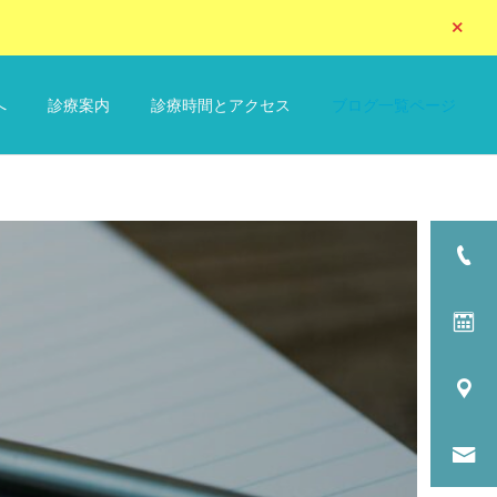
へ
診療案内
診療時間とアクセス
ブログ一覧ページ
詳細を見る
リウマチ科
循環器内科
内科全般
正しい血圧の測り方 – 高血
脂質異常症の食事と運動
圧症 –
検査